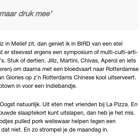
 maar druk mee’
in Melief zit, dan geniet ik in BIRD van een stel
r steevast ergens een symposium of multi-culti-arti-
Stuk of dertien. Jillz, Martini, Chivas, Aperol en iets
nneren) om daarna met een bloedvaart naar Rotterdamse
n Glories op z’n Rotterdams Chinese kool uitserveert.
otown in voor een Indiebandje.
st natuurlijk. Uit eten met vrienden bij La Pizza. En
ouwde slaaptekort kunt uitslapen, dan heb je het mis.
odjes pulled pork weliswaar helpen tegen een
t dat niet. En zo strompel je de maandag in.