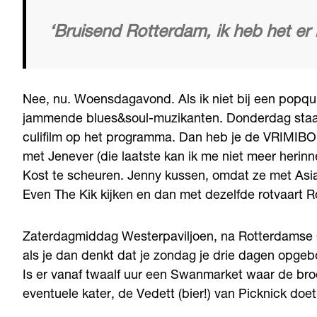
‘Bruisend Rotterdam, ik heb het er
Nee, nu. Woensdagavond. Als ik niet bij een popquiz 
jammende blues&soul-muzikanten. Donderdag staat e
culifilm op het programma. Dan heb je de VRIMIBO’s. 
met Jenever (die laatste kan ik me niet meer heri
Kost te scheuren. Jenny kussen, omdat ze met Asia
Even The Kik kijken en dan met dezelfde rotvaart R
Zaterdagmiddag Westerpaviljoen, na Rotterdamse Oog
als je dan denkt dat je zondag je drie dagen opgeb
Is er vanaf twaalf uur een Swanmarket waar de bro
eventuele kater, de Vedett (bier!) van Picknick doe