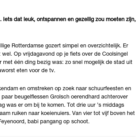
in. Iets dat leuk, ontspannen en gezellig zou moeten zijn,
llige Rotterdamse gozert simpel en overzichtelijk. Er
 wel. Op vrijdagavond op je fiets over de Coolsingel
 met één ding bezig was: zo snel mogelijk de stad uit
worst eten voor de tv.
erkendam en omstreken op zoek naar schuurfeesten en
en paar beugelflessen Grolsch oerendhard achterover
g was er om bij te komen. Tot drie uur ’s middags
am ruiken naar koeienuiers. Van vier tot vijf boven het
 Feyenoord, babi pangang op schoot.