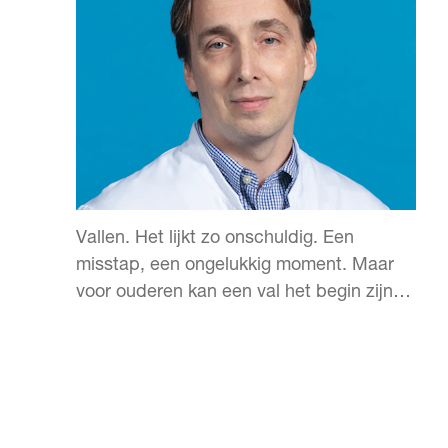
Vallen. Het lijkt zo onschuldig. Een
misstap, een ongelukkig moment. Maar
voor ouderen kan een val het begin zijn
van een reeks problemen: een gebroken
heup, een lange revalidatie of het verlies
van zelfstandigheid.