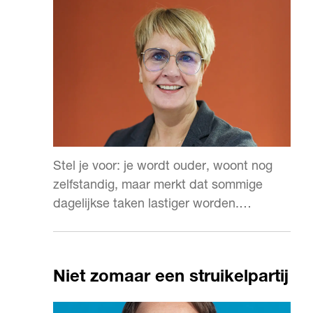
Stel je voor: je wordt ouder, woont nog
zelfstandig, maar merkt dat sommige
dagelijkse taken lastiger worden.
Oogdruppels toedienen, medicatie op tijd
innemen, een praatje maken met iemand.
Vroeger betekende dit: afhankelijk
Niet zomaar een struikelpartij
worden van zorg aan huis.