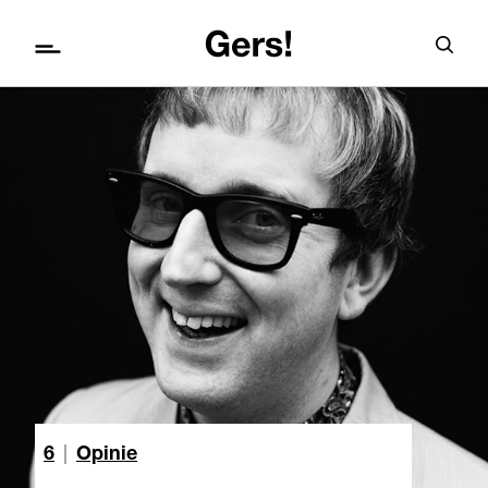
6
|
Opinie