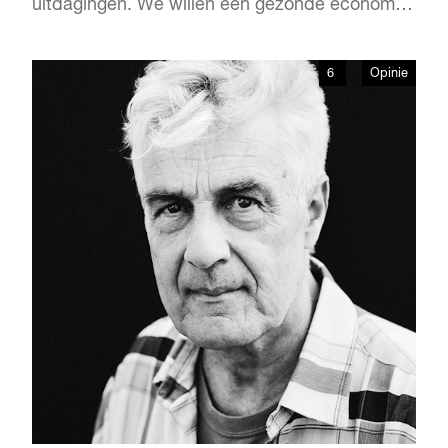
uitdagingen. We willen een gezonde economie,
een bruisende binnenstad, een florerende
horeca. Gezelligheid. In Rotterdam moet het
6
Opinie
goed toeven zijn. Voor iedereen zo vaak
mogelijk.