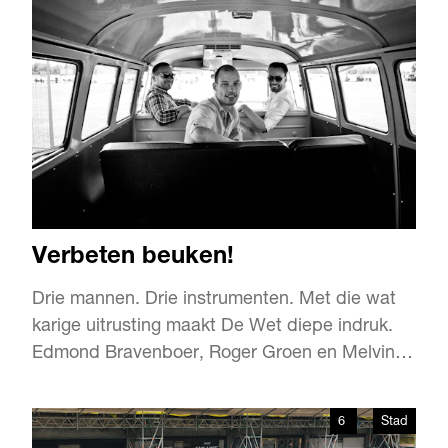
Verbeten beuken!
Drie mannen. Drie instrumenten. Met die wat
karige uitrusting maakt De Wet diepe indruk.
Edmond Bravenboer, Roger Groen en Melvin
Hage spelen hard, snel en pakkend. Met hun
tomeloze energie bestormen ze lokale en
6
Stad
nationale radiostations, kleinere podia en