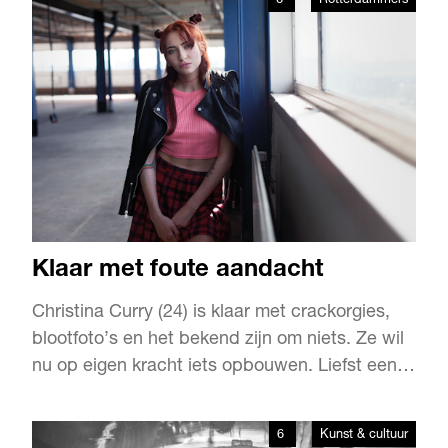
6
Rotterdammers
van de stad waar hij een paar van zijn beste
vrienden heeft leren kennen. En dat is bij
studentenroeivereniging Skad…
Klaar met foute aandacht
Christina Curry (24) is klaar met crackorgies,
blootfoto’s en het bekend zijn om niets. Ze wil
nu op eigen kracht iets opbouwen. Liefst een
beetje in de luwte. “Als kind van twee bekende
Nederlanders kreeg ik een verkeerd beeld van
6
Kunst & cultuur
wat normaal is en wat fantasie.”