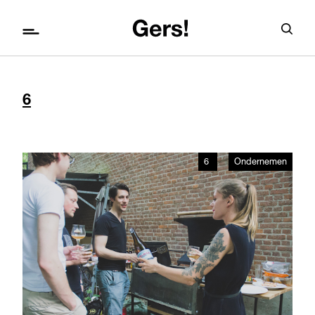
6
6
Ondernemen