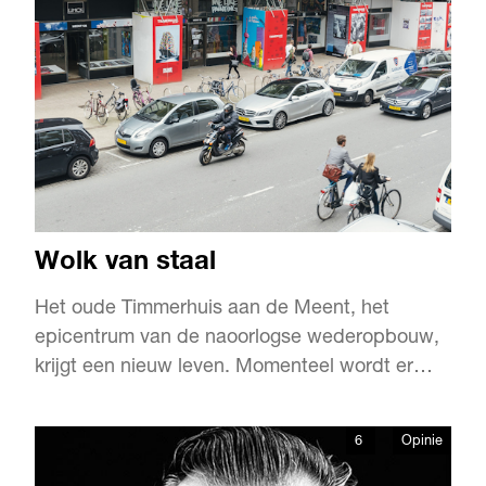
regionale festivals. Maar daarmee is de kous
niet af. Wie deze Rotterdams…
Wolk van staal
Het oude Timmerhuis aan de Meent, het
epicentrum van de naoorlogse wederopbouw,
krijgt een nieuw leven. Momenteel wordt er
hard gewerkt aan het ontwerp van Rem
Koolhaas, zodat er in het najaar van 2015 op
6
Opinie
deze historische plek ruimte is voor winkels,
horeca, kantoren en koopappartementen. Tot