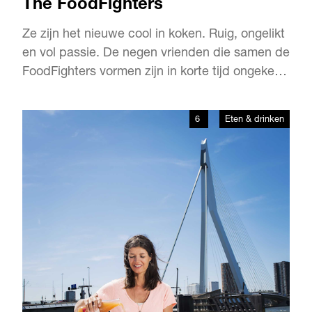
The FoodFighters
Ze zijn het nieuwe cool in koken. Ruig, ongelikt
en vol passie. De negen vrienden die samen de
FoodFighters vormen zijn in korte tijd ongekend
populair geworden in Rotterdam. Ze zweren bij
hun Big Green Egg, waar ze even makkelijk een
6
Eten & drinken
halve koe als een zootje oesters op bereiden.