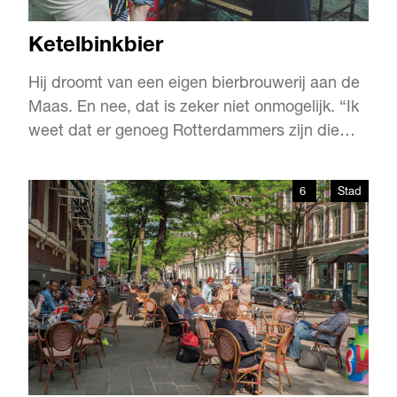
Ketelbinkbier
Hij droomt van een eigen bierbrouwerij aan de
Maas. En nee, dat is zeker niet onmogelijk. “Ik
weet dat er genoeg Rotterdammers zijn die
Ketelbinkbier speciaal genoeg vinden om op
termijn een eigen brouwerij te rechtvaardigen.”
6
Stad
Aan het woord is Gijs Burgers, geestelijk vader
van Ketelbinkbier, een no-nonsense
Rotterdams blond bi…