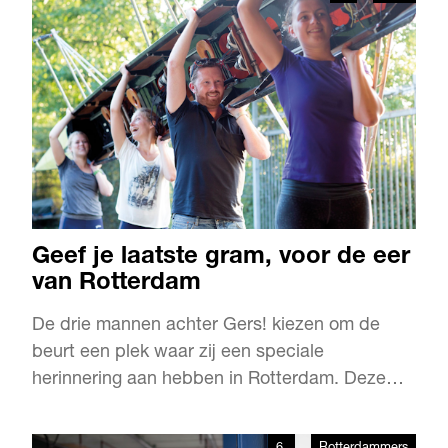
gezonde, maar vooral lekkere lunch te helpen,
startte ze samen met Nikki Wiesman de
Buurtboer. “Juist als je fullt…
Geef je laatste gram, voor de eer
van Rotterdam
De drie mannen achter Gers! kiezen om de
beurt een plek waar zij een speciale
herinnering aan hebben in Rotterdam. Deze
keer is het de beurt aan Wouter van Lieburg.
Hij gaat na veertien jaar terug naar het stukje