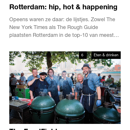
Rotterdam: hip, hot & happening
Opeens waren ze daar: de lijstjes. Zowel The
New York Times als The Rough Guide
plaatsten Rotterdam in de top-10 van meest
interessante steden ter wereld. Even later
noemde CNN de Markthal tot een van de tien
6
Eten & drinken
gebouwen die je moet zien in 2014. Hoe komt
dat zo plotseling? En wat moeten we doen om
Rotterdam cool te houden?