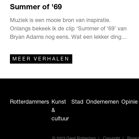
Summer of '69
Muziek is een mooie bron van inspiratie.
Onlangs bekeek ik de clip ‘Summer of ‘69’ van
Bryan Adams nog eens. Wat een lekker ding
was het toch, in zijn strakke Levi’s en cut-off
leren jack. Het gaat niet om het jaar 1969,
MEER VERHALEN
maar over nostalgie en making love in the
summertime.
Rotterdammers
Kunst
Stad
Ondernemen
Opinie
&
cultuur
© 2023 Gers! Rotterdam
Copyright
Privac