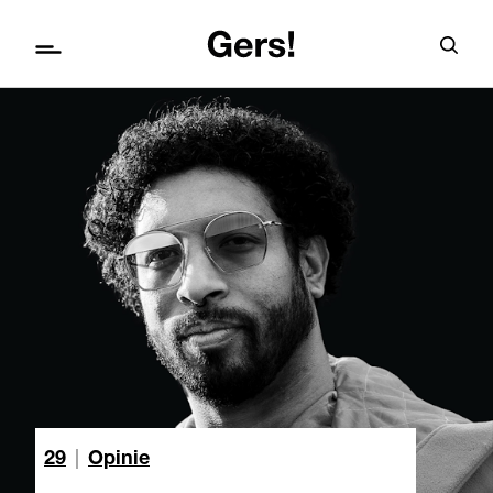
29
|
Opinie