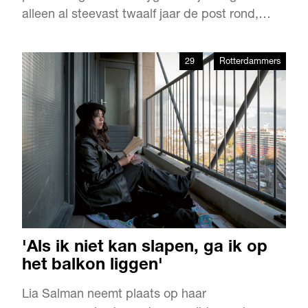
alleen al steevast twaalf jaar de post rond,
maar brengt de inwoners ook dichter bij elkaar.
Naast dat hij een postbezorger is, is Huygens
29
Rotterdammers
ook een kunstenaar. Hij is geen onbekende en
helpt graag mee bij het organiseren van
exposities. Zoals de …
'Als ik niet kan slapen, ga ik op
het balkon liggen'
Lia Salman neemt plaats op haar