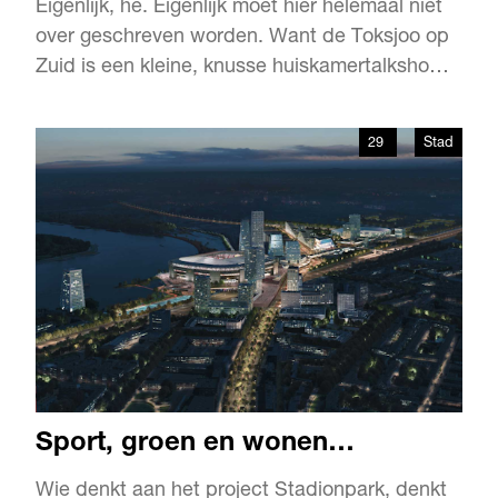
Eigenlijk, hè. Eigenlijk moet hier helemaal niet
over geschreven worden. Want de Toksjoo op
Zuid is een kleine, knusse huiskamertalkshow
waarvan je hoopt dat hij nooit door zijn hoeven
zakt vanwege te grote populariteit. Het
29
Stad
maandelijkse live praatprogramma van Joop
van der Hor en Roel Pot is zo’n prachtige parel
omdat het klei…
Sport, groen en wonen…
Wie denkt aan het project Stadionpark, denkt