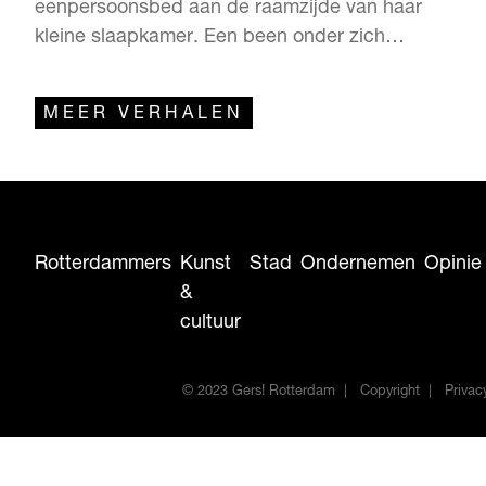
eenpersoonsbed aan de raamzijde van haar
kleine slaapkamer. Een been onder zich
opgetrokken, de handen in haar schoot
gevouwen. Hier brengt ze een groot deel van
MEER VERHALEN
de tijd door, vertelt ze terwijl de fotograaf de
eerste beelden schiet. Precies hier, op bed.
Niet per se om te slapen, want Lia is een…
Rotterdammers
Kunst
Stad
Ondernemen
Opinie
&
cultuur
© 2023 Gers! Rotterdam
Copyright
Privac