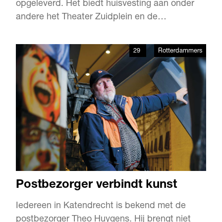
opgeleverd. Het biedt huisvesting aan onder
andere het Theater Zuidplein en de
Bibliotheek. Op 16 september verrichte
Koningin Máxima de sobere doch feestelijke
29
Rotterdammers
officiële opening.
Postbezorger verbindt kunst
Iedereen in Katendrecht is bekend met de
postbezorger Theo Huygens. Hij brengt niet