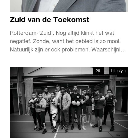
Zuid van de Toekomst
Rotterdam-‘Zuid’. Nog altijd klinkt het wat
negatief. Zonde, want het gebied is zo mooi.
Natuurlijk zijn er ook problemen. Waarschijnlijk
wat meer dan in ‘Noord’. Maar dat is ook wat
Zuid mooi maakt. Bewoners willen er juist hier
29
Lifestyle
samen wat van maken. Samen willen ze hun
buurt vooruithelpen. En er valt ook echt wat te
verbeteren…