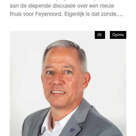
aan de slepende discussie over een nieuw
thuis voor Feyenoord. Eigenlijk is dat zonde,
want Stadionpark is zoveel meer dan alleen
een nieuw stadion. Tussen het treinspoor en
29
Opinie
de Maas verrijst een bijzonder stuk stad, dat
vervlochten wordt met alles wat nu al
aanwezig is in dat gebied.…