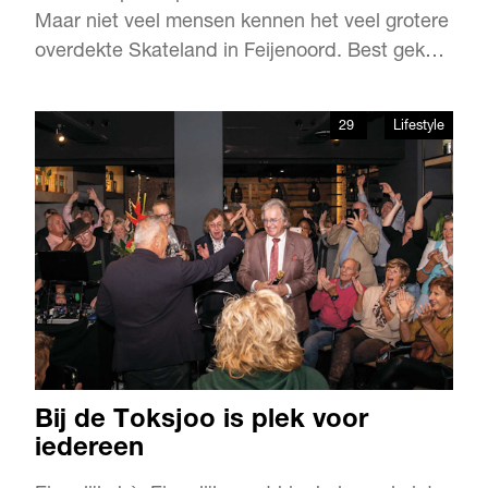
Maar niet veel mensen kennen het veel grotere
overdekte Skateland in Feijenoord. Best gek
voor een plek die al eenentwintig jaar bestaat.
“We roepen niet heel hard wat we allemaal
29
Lifestyle
doen”, geeft Thomas van Bemmelen,
Skatelander in hart en nieren, toe. “Maar dat
wil niet zeggen dat hier…
Bij de Toksjoo is plek voor
iedereen