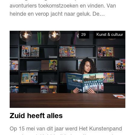
avonturiers toekomstzoeken en vinden. Van
heinde en verop jacht naar geluk. De
meestavontuurlijke, meest doortastendemaken
gevaarlijke reis: ongebaandewegen, wilde
29
Kunst & cultuur
rivieren omRotterdam-Zuid te bereiken.
Zuid heeft alles
Op 15 mei van dit jaar werd Het Kunstenpand