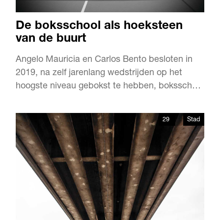
De boksschool als hoeksteen
van de buurt
Angelo Mauricia en Carlos Bento besloten in
2019, na zelf jarenlang wedstrijden op het
hoogste niveau gebokst te hebben, boksschool
U-Boxr te beginnen. Waar er eerst alleen
getraind werd met familie en vrienden in het
29
Stad
Zuiderpark, geven ze nu aan een grote en
diverse groep mensen twee keer per week
training in een gymzaal aan de…