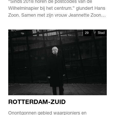
“Sinds 2018 horen de postcodes van de
Wilhelminapier bij het centrum.” glundert Hans
Zoon. Samen met zijn vrouw Jeannette Zoon-
Monshouwer geven ze rondleidingen op
Rotterdam-Zuid. Ze weten dus waar ze over
29
Stad
praten. “Nee joh, we komen hier niet vandaan;
we hadden een twee-onder-een-kap in
Barendrecht. Maar wat een warm bad bleek …
ROTTERDAM-ZUID
Onontgonnen gebied waarpioniers en