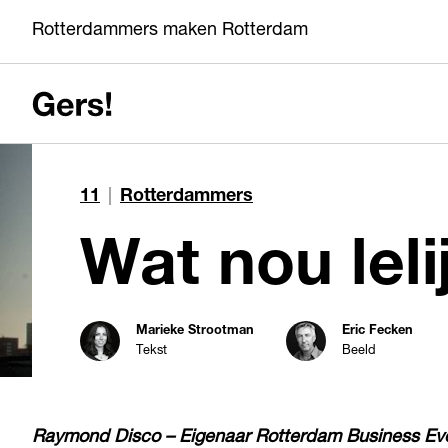
Rotterdammers maken Rotterdam
11
|
Rotterdammers
Wat n
Marieke Strootman
Eric Fecken
Tekst
Beeld
Raymond Disco – Eigenaar Rotterdam Business Ev