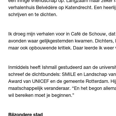
een innige vriendschap op. Langzaam maar zeker ra
verhalenhuis Belvédère op Katendrecht. Een heerlij
schrijven en te dichten.
Ik droeg mijn verhalen voor in Café de Schouw, dat 
avonden waar gelijkgestemden kwamen. Dichters, 
maar ook opbouwende kritiek. Daar leerde ik weer v
Inmiddels heeft Ishmaïl gestudeerd aan de universit
schreef de dichtbundels: SMILE en Landschap van m
Award van UNICEF en de gemeente Rotterdam. Hij i
maatschappelijk veranderaar. “En het begon allemaal
wil bereiken moet je beginnen.”
Bijzondere stad