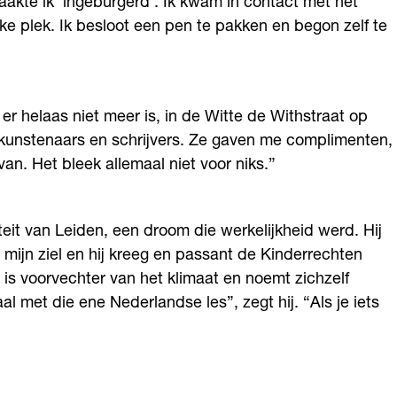
akte ik ‘ingeburgerd’. Ik kwam in contact met het
ke plek. Ik besloot een pen te pakken en begon zelf te
er helaas niet meer is, in de Witte de Withstraat op
kunstenaars en schrijvers. Ze gaven me complimenten,
an. Het bleek allemaal niet voor niks.”
eit van Leiden, een droom die werkelijkheid werd. Hij
ijn ziel en hij kreeg en passant de Kinderrechten
s voorvechter van het klimaat en noemt zichzelf
 met die ene Nederlandse les”, zegt hij. “Als je iets