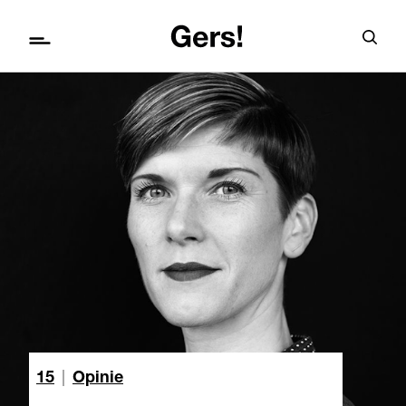
15
|
Opinie