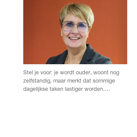
Stel je voor: je wordt ouder, woont nog
zelfstandig, maar merkt dat sommige
dagelijkse taken lastiger worden.
Oogdruppels toedienen, medicatie op tijd
innemen, een praatje maken met iemand.
Vroeger betekende dit: afhankelijk
worden van zorg aan huis.