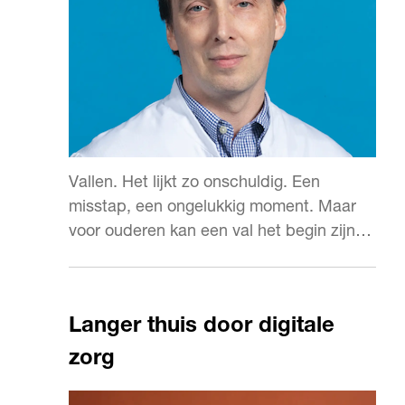
Vallen. Het lijkt zo onschuldig. Een
misstap, een ongelukkig moment. Maar
voor ouderen kan een val het begin zijn
van een reeks problemen: een gebroken
heup, een lange revalidatie of het verlies
van zelfstandigheid.
Langer thuis door digitale
zorg