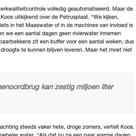
erkwaliteitcontrole volledig geautomatiseerd. Maar de
t Koos uitkijkend over de Petrusplaat. “We kijken,
 iets in het Maaswater of in de machines van invloed is
den we een aantal dagen geen rivierwater innemen
paarbekkens zit een buffer voor een aantal weken, dus
 droogte te kunnen blijven leveren. Maar het moet niet
nenoordbrug kan zestig miljoen liter
achting steeds vaker hete, droge zomers, vertelt Koos.
roebeler water. “Als dat nu na een paar warme dagen