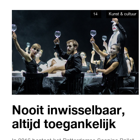
Hebben de kubuswoningen hun laatste
bezoekers gehad? Hoelang kunnen we teren op
14
Kunst & cultuur
‘de Rotterdam’ of het nieuwe Timmerhuis?
Nooit inwisselbaar,
altijd toegankelijk