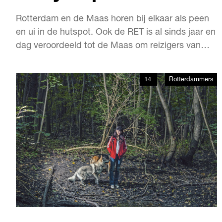
Rotterdam en de Maas horen bij elkaar als peen
en ui in de hutspot. Ook de RET is al sinds jaar en
dag veroordeeld tot de Maas om reizigers van
Noord naar Zuid te vervoeren. De Maas is de
grote kracht van de stad, maar ook een keiharde
14
Rotterdammers
grens, zo stelt RET-directeur Pedro Peters.
Kunnen we het met die Maas nog leuker maken?
Ja h…