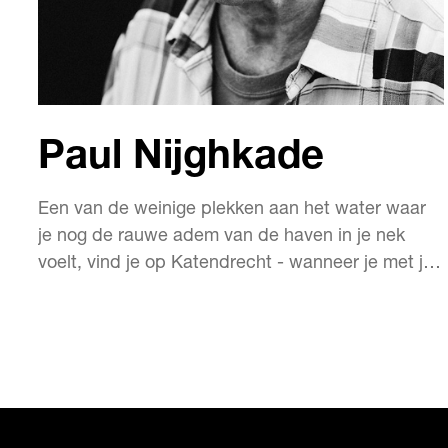
Paul Nijghkade
Een van de weinige plekken aan het water waar
je nog de rauwe adem van de haven in je nek
voelt, vind je op Katendrecht - wanneer je met je
rug naar de Fenix Food Factory staat. Vandaar
heb je zicht op de Wilhelminapier en de
noordoever. Sinds mei heeft die prettige plek aan
het water ook een naam gekregen van de
straatnamencom…