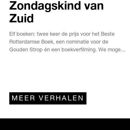
Zondagskind van
Zuid
Elf boeken: twee keer de prijs voor het Beste
Rotterdamse Boek, een nominatie voor de
Gouden Strop én een boekverfilming. We mogen
trots zijn op onze Judith Visser (38). “Welnee joh”,
zegt ze zelf. “Een medicijn tegen kanker
uitvinden, dát is een prestatie. Maar een
verhaaltje verzinnen… Get real!” De
bescheidenheid zelve. Of i…
MEER VERHALEN