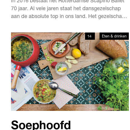
In 2016 bestaat het Rotterdamse Scapino Ballet
70 jaar. Al vele jaren staat het dansgezelschap
aan de absolute top in ons land. Het gezelschap
houdt zich staande door altijd uniek te zijn, door
de risico’s en spanning van het werken met
14
Eten & drinken
aanstormend talent op te zoeken. Ed Wubbe is al
25 jaar het creatieve brein achter Scapino B…
Soephoofd