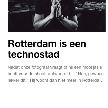
Rotterdam is een
technostad
Nadat onze fotograaf vraagt of hij een mooi jasje
heeft voor de shoot, antwoordt hij: “Nee, gewoon
lekker dit.” Hij woont dan niet meer in Rotterdam
en werkt veel in het buitenland, met zijn wat-je-
ziet-is-wat-je-krijgt-houding is trance-legende
Ferry Corsten nog steeds één van ons.