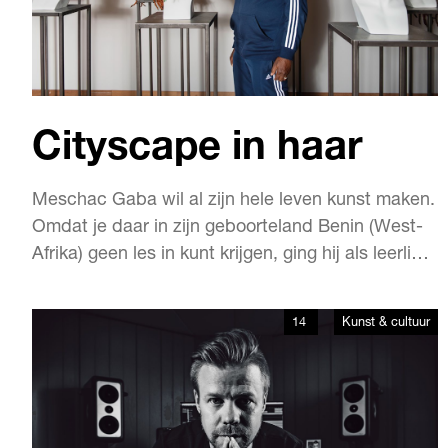
Cityscape in haar
Meschac Gaba wil al zijn hele leven kunst maken.
Omdat je daar in zijn geboorteland Benin (West-
Afrika) geen les in kunt krijgen, ging hij als leerling
voor een kunstenaar werken. “Maar ik wilde meer
ervaringen opdoen, dus ging ik reizen.” Als de
14
Kunst & cultuur
Rijksakademie in Amsterdam hem in 1996 de
kans geeft een opleiding te volgen, pakt…