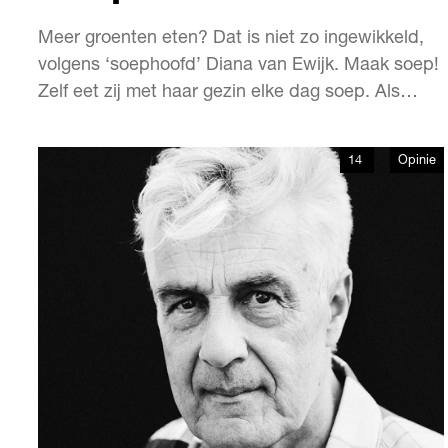
Meer groenten eten? Dat is niet zo ingewikkeld,
volgens ‘soephoofd’ Diana van Ewijk. Maak soep!
Zelf eet zij met haar gezin elke dag soep. Als
lunch of als voorgerecht. Zo krijg je makkelijk
genoeg groenten binnen. En het is nog lekker ook!
14
Opinie