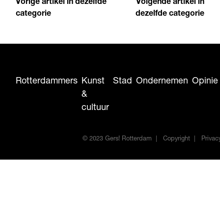
Vorige artikel in dezelfde
Volgende artikel in
categorie
dezelfde categorie
Rotterdammers
Kunst
Stad
Ondernemen
Opinie
&
cultuur
© 2023 Gers! Rotterdam
Copyright
Privac