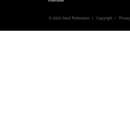
cultuur
© 2023 Gers! Rotterdam
Copyright
Privac