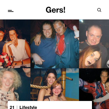
21
|
Lifestyle