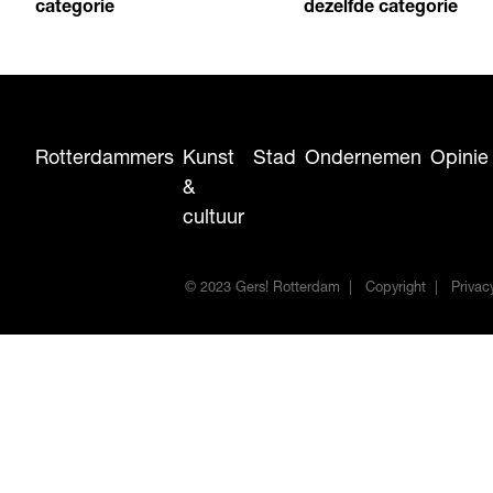
categorie
dezelfde categorie
Rotterdammers
Kunst
Stad
Ondernemen
Opinie
&
cultuur
© 2023 Gers! Rotterdam
Copyright
Privac