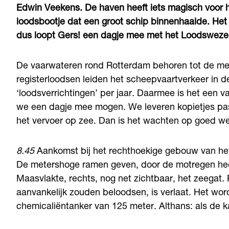
Edwin Veekens. De haven heeft iets magisch voor he
loodsbootje dat een groot schip binnenhaalde. Het
dus loopt Gers! een dagje mee met het Loodswez
De vaarwateren rond Rotterdam behoren tot de me
registerloodsen leiden het scheepvaartverkeer in d
‘loodsverrichtingen’ per jaar. Daarmee is het een 
we een dagje mee mogen. We leveren kopietjes pas
het vervoer op zee. Dan is het wachten op goed weer
8.45
Aankomst bij het rechthoekige gebouw van h
De metershoge ramen geven, door de motregen hee
Maasvlakte, rechts, nog net zichtbaar, het zeegat.
aanvankelijk zouden beloodsen, is verlaat. Het wo
chemicaliëntanker van 125 meter. Althans: als de kap