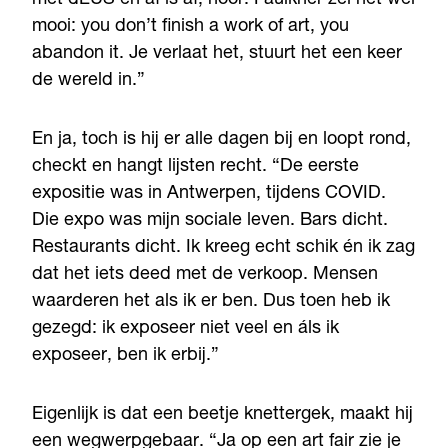
met dEUS en af is af, hoor. Faulkner zei het wel
mooi: you don’t finish a work of art, you
abandon it. Je verlaat het, stuurt het een keer
de wereld in.”
En ja, toch is hij er alle dagen bij en loopt rond,
checkt en hangt lijsten recht. “De eerste
expositie was in Antwerpen, tijdens COVID.
Die expo was mijn sociale leven. Bars dicht.
Restaurants dicht. Ik kreeg echt schik én ik zag
dat het iets deed met de verkoop. Mensen
waarderen het als ik er ben. Dus toen heb ik
gezegd: ik exposeer niet veel en áls ik
exposeer, ben ik erbij.”
Eigenlijk is dat een beetje knettergek, maakt hij
een wegwerpgebaar. “Ja op een art fair zie je