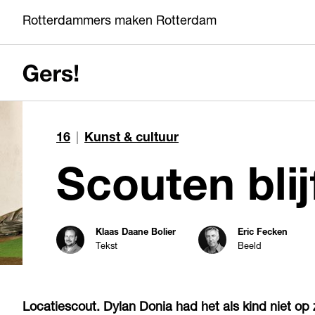
Rotterdammers maken Rotterdam
16
|
Kunst & cultuur
Scoute
Klaas Daane Bolier
Eric Fecken
Tekst
Beeld
Locatiescout. Dylan Donia had het als kind niet op zij