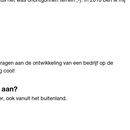
s het was onontgonnen terrein ;-). In 2010 ben ik mij
ragen aan de ontwikkeling van een bedrijf op de
g cool!
e aan?
er, ook vanuit het buitenland.