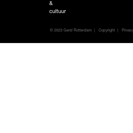
&
cultuur
© 2023 Gers! Rotterdam
Copyright
Privac