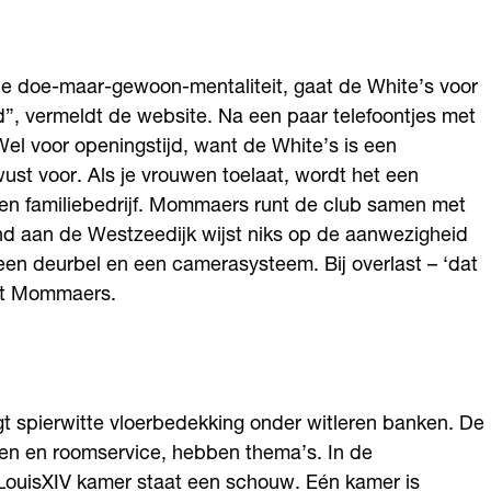
 de doe-maar-gewoon-mentaliteit, gaat de White’s voor
”, vermeldt de website. Na een paar telefoontjes met
 voor openingstijd, want de White’s is een
st voor. Als je vrouwen toelaat, wordt het een
een familiebedrijf. Mommaers runt de club samen met
and aan de Westzeedijk wijst niks op de aanwezigheid
 een deurbel en een camerasysteem. Bij overlast – ‘dat
met Mommaers.
gt spierwitte vloerbedekking onder witleren banken. De
den en roomservice, hebben thema’s. In de
e LouisXIV kamer staat een schouw. Eén kamer is