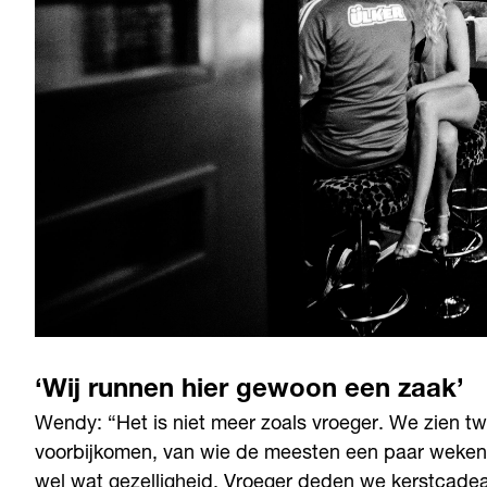
‘Wij runnen hier gewoon een zaak’
Wendy: “Het is niet meer zoals vroeger. We zien t
voorbijkomen, van wie de meesten een paar weken,
wel wat gezelligheid. Vroeger deden we kerstcadeau