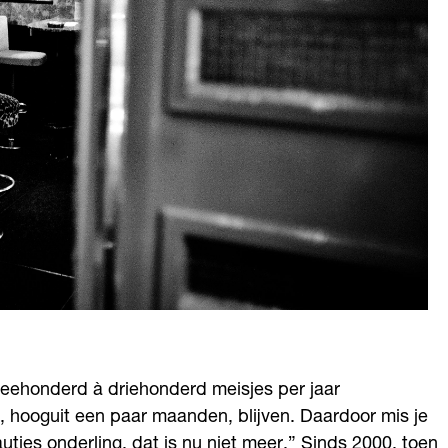
weehonderd à driehonderd meisjes per jaar
 hooguit een paar maanden, blijven. Daardoor mis je
tjes onderling, dat is nu niet meer.” Sinds 2000, toen