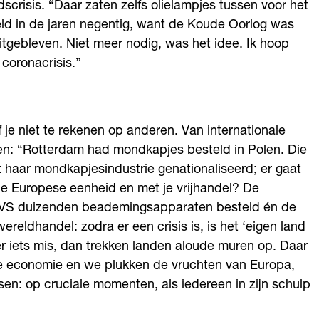
crisis. “Daar zaten zelfs olielampjes tussen voor het
eld in de jaren negentig, want de Koude Oorlog was
tgebleven. Niet meer nodig, was het idee. Ik hoop
coronacrisis.”
f je niet te rekenen op anderen. Van internationale
den: “Rotterdam had mondkapjes besteld in Polen. Die
 haar mondkapjesindustrie genationaliseerd; er gaat
 je Europese eenheid en met je vrijhandel? De
e VS duizenden beademingsapparaten besteld én de
reldhandel: zodra er een crisis is, is het ‘eigen land
t er iets mis, dan trekken landen aloude muren op. Daar
ale economie en we plukken de vruchten van Europa,
ssen: op cruciale momenten, als iedereen in zijn schulp