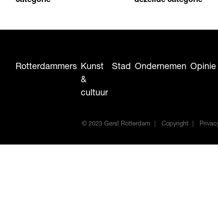
categorie
dezelfde categorie
Rotterdammers
Kunst
Stad
Ondernemen
Opinie
&
cultuur
© 2023 Gers! Rotterdam
Copyright
Privac