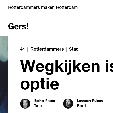
Rotterdammers maken Rotterdam
41
|
Rotterdammers
|
Stad
Wegkijken i
optie
Esther Paans
Lennaert Ruinen
Tekst
Beeld