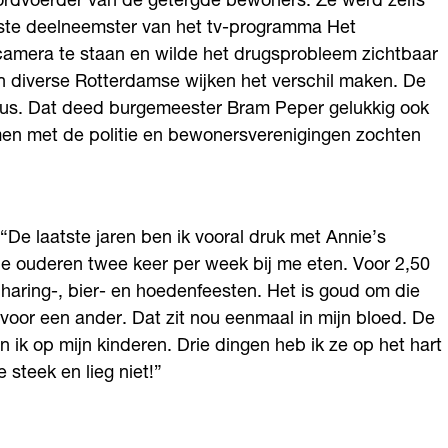
oordvoerder van de getergde bewoners. Ze werd zelfs
aste deelneemster van het tv-programma Het
 camera te staan en wilde het drugsprobleem zichtbaar
 in diverse Rotterdamse wijken het verschil maken. De
eus. Dat deed burgemeester Bram Peper gelukkig ook
samen met de politie en bewonersverenigingen zochten
De laatste jaren ben ik vooral druk met Annie’s
e ouderen twee keer per week bij me eten. Voor 2,50
haring-, bier- en hoedenfeesten. Het is goud om die
 voor een ander. Dat zit nou eenmaal in mijn bloed. De
n ik op mijn kinderen. Drie dingen heb ik ze op het hart
 steek en lieg niet!”