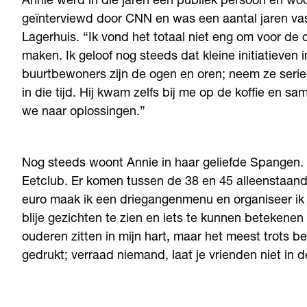
Annie werd in die jaren een publiek persoon en w
geïnterviewd door CNN en was een aantal jaren v
Lagerhuis. “Ik vond het totaal niet eng om voor de
maken. Ik geloof nog steeds dat kleine initiatieven
buurtbewoners zijn de ogen en oren; neem ze seri
in die tijd. Hij kwam zelfs bij me op de koffie en 
we naar oplossingen.”
Nog steeds woont Annie in haar geliefde Spangen. “
Eetclub. Er komen tussen de 38 en 45 alleenstaand
euro maak ik een driegangenmenu en organiseer ik 
blije gezichten te zien en iets te kunnen betekenen
ouderen zitten in mijn hart, maar het meest trots be
gedrukt; verraad niemand, laat je vrienden niet in de