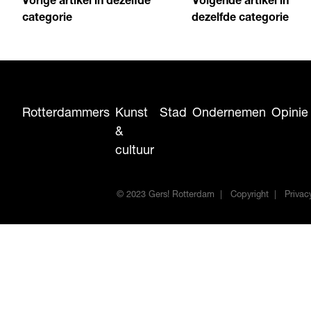
Vorige artikel in dezelfde
Volgende artikel in
categorie
dezelfde categorie
Rotterdammers
Kunst
Stad
Ondernemen
Opinie
&
cultuur
© 2023 Gers! Rotterdam
Copyright
Privac