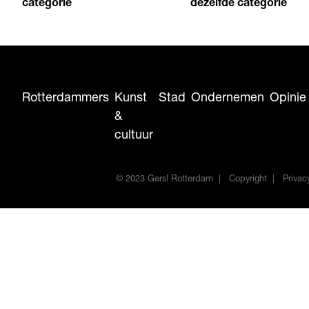
categorie
dezelfde categorie
Rotterdammers
Kunst
Stad
Ondernemen
Opinie
&
cultuur
© 2023 Gers! Rotterdam
Copyright
Privac