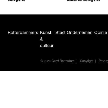
categorie
dezelfde categorie
Rotterdammers
Kunst
Stad
Ondernemen
Opinie
&
cultuur
© 2023 Gers! Rotterdam
Copyright
Privac