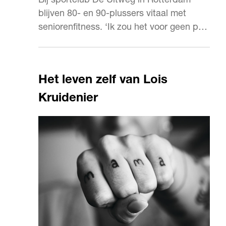
Bij sportclub De Uitweg in Rotterdam
blijven 80- en 90-plussers vitaal met
seniorenfitness. ‘Ik zou het voor geen prijs
willen missen.’
Het leven zelf van Lois
Kruidenier