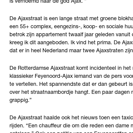
is vernoemd naar de god Ajax. ”
De Ajaxstraat is een lange straat met groene blok
een 55+ complex, eengezins-, koop- en sociale hu
betrok zijn appartement twaalf jaar geleden vanuit 
kreeg ik dit aangeboden. Ik vind het prima. De Ajaxs
dat er in heel Nederland maar twee Ajaxstraten zij
De Rotterdamse Ajaxstraat komt incidenteel in het n
klassieker Feyenoord-Ajax iemand van de pers voor e
te vertellen. Het spannendste dat er dan gebeurt 
over het straatnaambordje hangt. Een paar dagen na
grappig.”
De Ajaxstraat haalde ook het nieuws toen een taxi
rijden. “Een chauffeur die om die reden een dame m