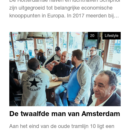
De Rotterdamse haven en luchthaven Schiphol
zijn uitgegroeid tot belangrijke economische
knooppunten in Europa. In 2017 meerden bijna
30.000 zeeschepen aan in de haven en op ons
nationale vliegveld landden en vertrokken
20
Lifestyle
496.000 vliegtuigen. Dat zijn elke dag 84
zeeschepen en 1393 vliegtuigen. Samen met
de overheid en het bedrij…
De twaalfde man van Amsterdam
Aan het eind van de oude tramlijn 10 ligt een