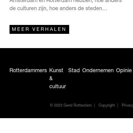
Amsterdam en Rotterdam hebben, hoe anders
de culturen zijn, hoe anders de steden
eruitzien, maar uiteindelijk telt wat er
vanbinnen zit. Uiterlijk is slechts een huidlaag
MEER VERHALEN
diep. Of in dit geval enkele grondlagen. Ga je
de grond in, dan zie je dat beide steden erg op
elkaar lijken. In Amst…
Rotterdammers
Kunst
Stad
Ondernemen
Opinie
&
cultuur
© 2023 Gers! Rotterdam
Copyright
Privac