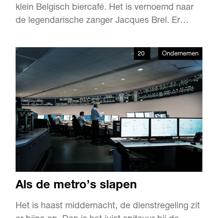
klein Belgisch biercafé. Het is vernoemd naar
de legendarische zanger Jacques Brel. Er
staan meer dan zestig speciaalbieren op de
kaart en Feyenoordsupporters komen hier op
20
Ondernemen
zondag naar de wedstrijd kijken. Gers! was bij
de match tegen Willem II. O ja. Hadden we al
gezegd dat café Br…
Als de metro’s slapen
Het is haast middernacht, de dienstregeling zit