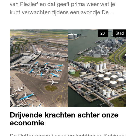
van Plezier’ en dat geeft prima weer wat je
kunt verwachten tijdens een avondje De
Tunes. Maar hoewel de mannen de lach aan
hun kont hebben hangen, zijn ze bloedserieus
20
Stad
met hun vak bezig. Nog steeds, na bijna dertig
jaar. We spreken frontman Harry-Jan Bus over
hoe het ooit begon, wat he…
Drijvende krachten achter onze
economie