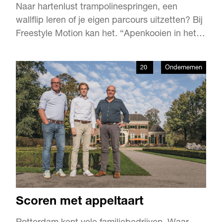
Naar hartenlust trampolinespringen, een
wallflip leren of je eigen parcours uitzetten? Bij
Freestyle Motion kan het. “Apenkooien in het
groot, zo kun je ons park ook noemen”, zegt
court manager Van der Horst trots over het
20
Ondernemen
grootste indoor trampolinepark van Europa. In
dit park kun je vrij springen, lessen nemen,
maar ook je kin…
Scoren met appeltaart