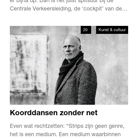
er bijna op. Dan is het juist spitsuur bij de
Centrale Verkeersleiding, de ‘cockpit’ van de
RET waar ze het metroverkeer in goede banen
leiden. Gers liep een nachtje mee.
20
Kunst & cultuur
Koorddansen zonder net
Even wat rechtzetten: “Strips zijn geen genre,
het is een medium. Een medium waarbinnen