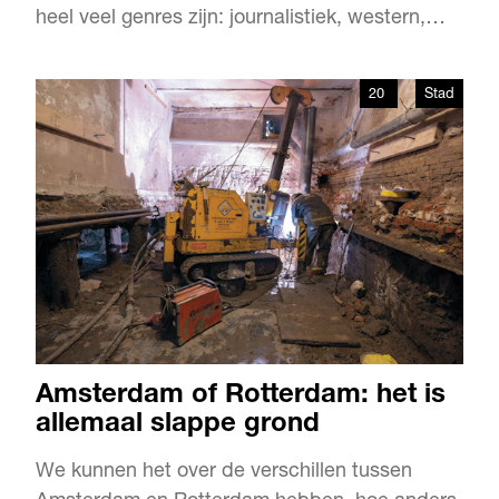
heel veel genres zijn: journalistiek, western,
fantasy, literatuur.” Zo. Hanco Kolk is binnen.
Een ander punt van ergernis: dat de strip niet
20
Stad
serieus genomen wordt. “Daarom ben ik
samen met Robert van der Kroft Cross Comix
begonnen. Het eers…
Amsterdam of Rotterdam: het is
allemaal slappe grond
We kunnen het over de verschillen tussen