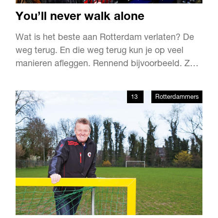
You’ll never walk alone
Wat is het beste aan Rotterdam verlaten? De
weg terug. En die weg terug kun je op veel
manieren afleggen. Rennend bijvoorbeeld. Zo
namen tijdens het Pinksterweekend in mei
honderd mensen van Gers! deel aan de 25e
13
Rotterdammers
editie van de Roparun. De hardloopestafette
van Parijs naar Rotterdam om geld in te
zamelen voor de palliatieve zorg…