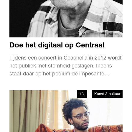
Doe het digitaal op Centraal
Tijdens een concert in Coachella in 2012 wordt
het publiek met stomheid geslagen. Ineens
staat daar op het podium de imposante
verschijning van Tupac. Hij beweegt en zingt.
De crowd gaat uit zijn dak. Dit kan niet. Deze
13
Kunst & cultuur
hunk met goddelijke torso is niet onsterfelijk.
Hij is dood; al jaren. Doodgeschoten in 1996.
Maar daar staat…