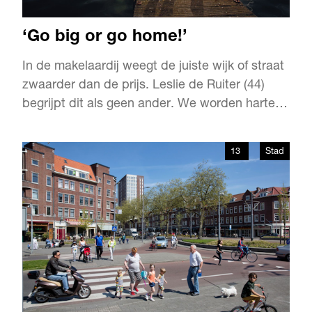
‘Go big or go home!’
In de makelaardij weegt de juiste wijk of straat
zwaarder dan de prijs. Leslie de Ruiter (44)
begrijpt dit als geen ander. We worden hartelijk
welkom geheten en naar de ontvangstruimte
gebracht. Vanaf de comfortabele Gispen
13
Stad
designbank is het moeilijk kiezen waar te
kijken. Naar de indrukwekkende collectie
koffietafelboeken van …