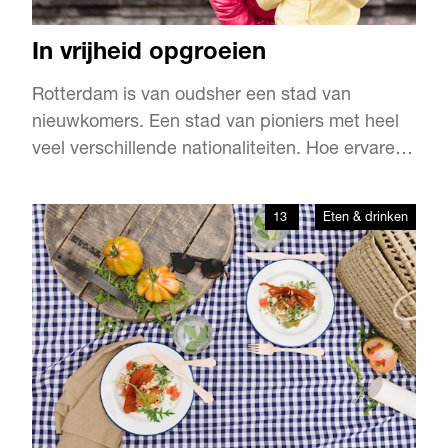
In vrijheid opgroeien
Rotterdam is van oudsher een stad van
nieuwkomers. Een stad van pioniers met heel
veel verschillende nationaliteiten. Hoe ervaren
zij het leven hier? Deze keer: de Chinese Qiang
Chen (36), roepnaam Coco.
13
Eten & drinken