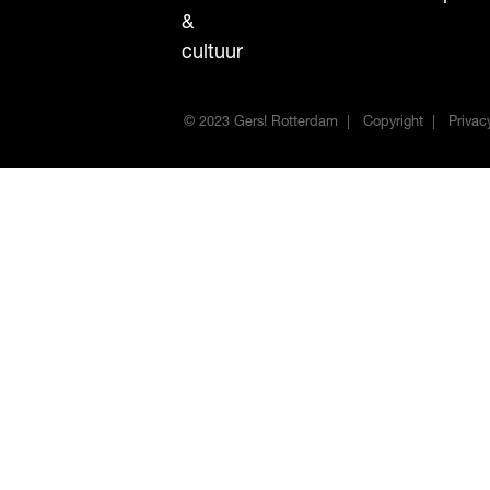
&
cultuur
© 2023 Gers! Rotterdam
Copyright
Privac