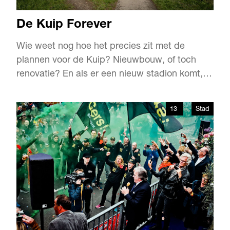
De Kuip Forever
Wie weet nog hoe het precies zit met de
plannen voor de Kuip? Nieuwbouw, of toch
renovatie? En als er een nieuw stadion komt,
waar komt dat dan te staan? De afgelopen
jaren vlogen de plannen over tafel en liepen de
13
Stad
gemoederen soms hoog op.