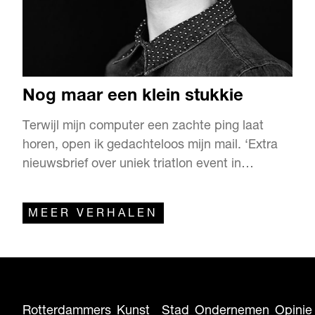
Nog maar een klein stukkie
Terwijl mijn computer een zachte ping laat
horen, open ik gedachteloos mijn mail. ‘Extra
nieuwsbrief over uniek triatlon event in
Rotterdam’ is de kop boven de eerste tekst.
Dahááág gedachteloosheid, ik ben ineens vol
MEER VERHALEN
aandacht!
Rotterdammers
Kunst
Stad
Ondernemen
Opinie