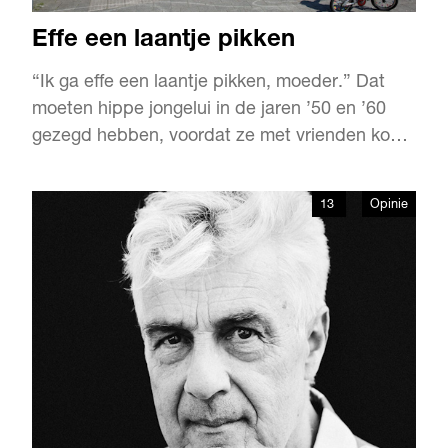
Effe een laantje pikken
“Ik ga effe een laantje pikken, moeder.” Dat
moeten hippe jongelui in de jaren ’50 en ’60
gezegd hebben, voordat ze met vrienden koers
zetten naar de Beijerlandselaan. Boulevard
Zuid, oftewel de Beijerlandselaan en het
13
Opinie
noordelijke deel van de Groene Hilledijk, was in
die jaren een bruisende plek van grandeur
waar je naartoe gin…