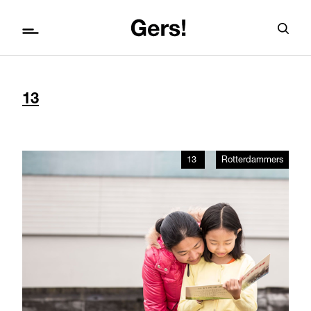
13
13
Rotterdammers