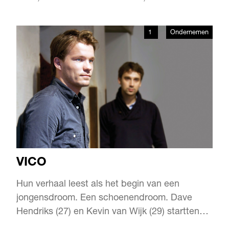
kunnen vatten. En die vierkante meters worden
moeiteloos gevuld door zowel jonge
1
Ondernemen
kunstenaars als gevestigde namen. Want wat
een talent is er in de stad. “Rotterdam
inspireert tot creativiteit. De s…
VICO
Hun verhaal leest als het begin van een
jongensdroom. Een schoenendroom. Dave
Hendriks (27) en Kevin van Wijk (29) startten
vorig jaar VICO, een nieuw Nederlands