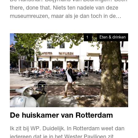
De Kunsthal? Boijymans Van Beuningen? Been
there, done that. Niets ten nadele van deze
museumreuzen, maar als je dan toch in de
buurt bent; loop eens binnen bij het Chabot
Museum. De monumentale witte hoekvilla aan
1
Eten & drinken
het Museumpark is zoveel meer dan een
onderkomen van de werken van Henk Chabot.
Directeur Jisca Bijlsma: “De beken…
De huiskamer van Rotterdam
Ik zit bij WP. Duidelijk. In Rotterdam weet dan
iedereen dat je in het Wester Paviljoen zit.