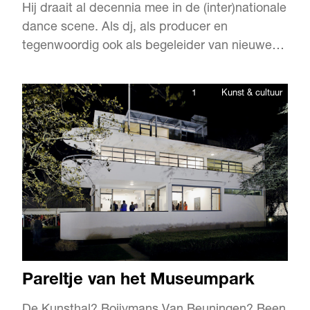
Hij draait al decennia mee in de (inter)nationale
dance scene. Als dj, als producer en
tegenwoordig ook als begeleider van nieuwe
talenten. Luciën Foort (42) is nog steeds een
van de meest gevraagde Nederlandse dj’s. En
1
Kunst & cultuur
als het aan hem ligt gaat hij door tot zijn
honderdste. “Een optreden is succesvol als ik
mensen mee kan neme…
Pareltje van het Museumpark