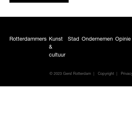
aan verdieping in mijn oorspronkelijke vak.”
Maar eerst nog even een kerstrevue met
Thomas van Luijn. En een nieuw…
Rotterdammers
Kunst
Stad
Ondernemen
Opinie
&
cultuur
© 2023 Gers! Rotterdam
Copyright
Privac