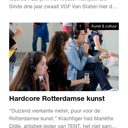
Sinds drie jaar zwaait VOF Van Staten hier de
scepter, ofwel Rody en Marjolein van Staten.
Aan de sfeer en de stijl sleutelen ze niet: wat
1
Kunst & cultuur
goed is, is goed. Wel hebben ze de afgelopen
drie jaar een paar stevige punten op de i gezet.
Hardcore Rotterdamse kunst
“Duizend vierkante meter, puur voor de
Rotterdamse kunst.” Krachtiger had Mariëtte
Dölle, artistiek leider van TENT, het niet samen