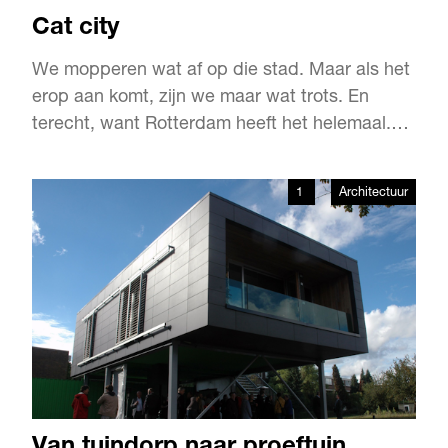
Cat city
We mopperen wat af op die stad. Maar als het
erop aan komt, zijn we maar wat trots. En
terecht, want Rotterdam heeft het helemaal.
Zegt de man die het kan weten: Ton
Wesselink, directeur van Rotterdam Marketing.
1
Architectuur
Aan hem de taak Rotterdam (inter)nationaal te
verkopen aan zakenmensen en toeristen. Dat
lukt steeds beter, met dank …