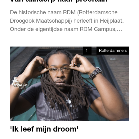
Van tuindorp naar proeftuin
De historische naam RDM (Rotterdamsche
Droogdok Maatschappij) herleeft in Heijplaat.
Onder de eigentijdse naam RDM Campus,
waarbij de letters ‘RDM’ nu voor ‘Research,
Design & Manufacturing’ staan. Partners in het
1
Rotterdammers
nieuwe RDM zijn Albeda College, Hogeschool
Rotterdam en het Havenbedrijf Rotterdam.
Heijplaat is broedplaats gewor…
'Ik leef mijn droom'