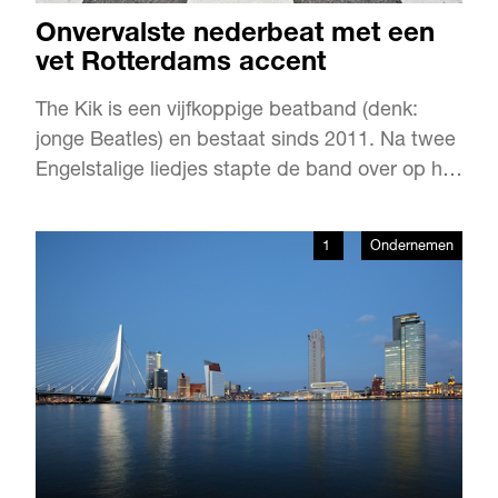
Onvervalste nederbeat met een
vet Rotterdams accent
The Kik is een vijfkoppige beatband (denk:
jonge Beatles) en bestaat sinds 2011. Na twee
Engelstalige liedjes stapte de band over op het
Nederlands. Van hun eerste album is vooral
‘Simone’ bekend. The Kik is dit seizoen de
1
Ondernemen
huisband van De Wereld Draait Door.