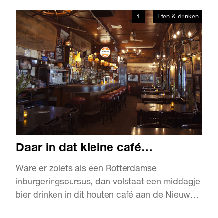
schoenenmerk. Inmiddels zijn hun ‘geklede
1
Eten & drinken
sneakers’ voor heren te koop in meer dan
veertig winkels in Nederland, België en
Frankrijk. Dave: “We hebben beiden een
blind…
Daar in dat kleine café…
Ware er zoiets als een Rotterdamse
inburgeringscursus, dan volstaat een middagje
bier drinken in dit houten café aan de Nieuwe
Maas. Met onvervalste Rotterdamse humor,