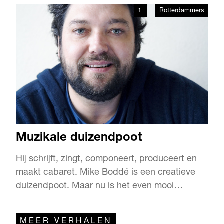
prima pilzen, een doorrookt interieur en een
1
Rotterdammers
schitterend uitzicht over de Nieuwe Maas. En
met de beste gehaktbal ever. De Ballentent is
een van de laatste echte …
Muzikale duizendpoot
Hij schrijft, zingt, componeert, produceert en
maakt cabaret. Mike Boddé is een creatieve
duizendpoot. Maar nu is het even mooi
geweest. “Ik ga proberen mijn leven weer
richting de muziek te sturen. Ik heb behoefte
MEER VERHALEN