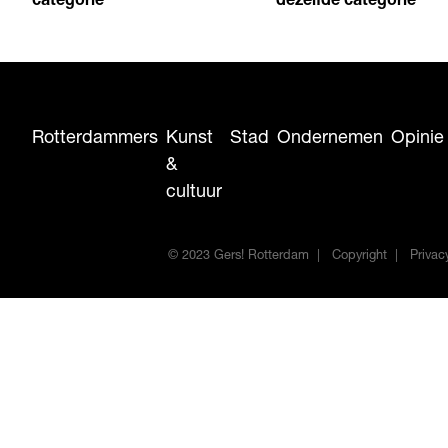
categorie
dezelfde categorie
Rotterdammers
Kunst
Stad
Ondernemen
Opinie
&
cultuur
© 2023 Gers! Rotterdam
Copyright
Privac