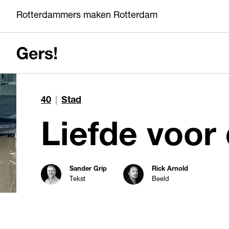
Rotterdammers maken Rotterdam
40
|
Stad
Liefde voor 
Sander Grip
Rick Arnold
Tekst
Beeld