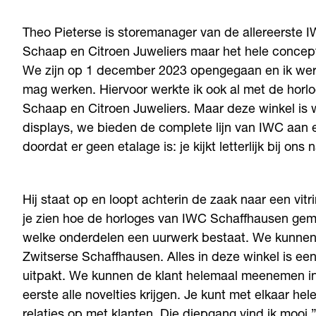
Theo Pieterse is storemanager van de allereerste 
Schaap en Citroen Juweliers maar het hele concept 
We zijn op 1 december 2023 opengegaan en ik werk 
mag werken. Hiervoor werkte ik ook al met de hor
Schaap en Citroen Juweliers. Maar deze winkel is we
displays, we bieden de complete lijn van IWC aan 
doordat er geen etalage is: je kijkt letterlijk bij ons
Hij staat op en loopt achterin de zaak naar een vitrin
je zien hoe de horloges van IWC Schaffhausen gem
welke onderdelen een uurwerk bestaat. We kunnen ze
Zwitserse Schaffhausen. Alles in deze winkel is een
uitpakt. We kunnen de klant helemaal meenemen in
eerste alle novelties krijgen. Je kunt met elkaar h
relaties op met klanten. Die diepgang vind ik mooi.