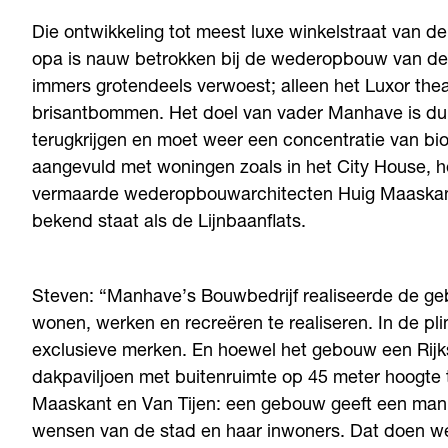
Die ontwikkeling tot meest luxe winkelstraat van 
opa is nauw betrokken bij de wederopbouw van de 
immers grotendeels verwoest; alleen het Luxor thea
brisantbommen. Het doel van vader Manhave is duide
terugkrijgen en moet weer een concentratie van bi
aangevuld met woningen zoals in het City House, 
vermaarde wederopbouwarchitecten Huig Maaskant e
bekend staat als de Lijnbaanflats.
Steven: “Manhave’s Bouwbedrijf realiseerde de g
wonen, werken en recreëren te realiseren. In de pl
exclusieve merken. En hoewel het gebouw een Ri
dakpaviljoen met buitenruimte op 45 meter hoogte t
Maaskant en Van Tijen: een gebouw geeft een man
wensen van de stad en haar inwoners. Dat doen w