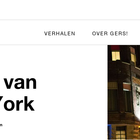
VERHALEN
OVER GERS!
 van
York
en