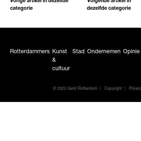
Vorige artikel in dezelfde
Volgende artikel in
categorie
dezelfde categorie
Rotterdammers
Kunst
Stad
Ondernemen
Opinie
&
cultuur
© 2023 Gers! Rotterdam
Copyright
Privac