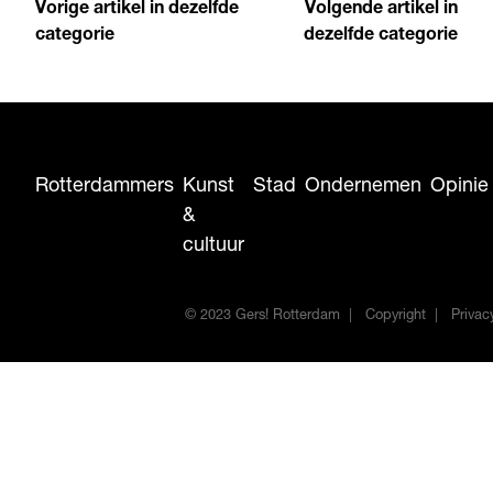
Vorige artikel in dezelfde
Volgende artikel in
categorie
dezelfde categorie
Rotterdammers
Kunst
Stad
Ondernemen
Opinie
&
cultuur
© 2023 Gers! Rotterdam
Copyright
Privac