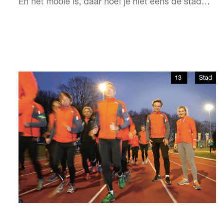
En het mooie is, daar hoef je niet eens de stad
voor uit! Een stukje fietsen of met de tram en je zit
in een echte Finse sauna of traditionele
Marokkaanse hammam. Een wereld van verschil,
maar het effect is hetzelfde: je voelt je wee…
13
Stad