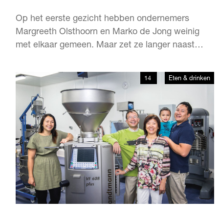
Op het eerste gezicht hebben ondernemers
Margreeth Olsthoorn en Marko de Jong weinig
met elkaar gemeen. Maar zet ze langer naast
elkaar en je vindt steeds meer overeenkomsten.
Twee ondernemende types die het met hun
14
Eten & drinken
succesvolle bedrijf nét even anders doen dan de
rest van de markt. Zij in fashion, hij in
vastgoedontwikkeling. W…