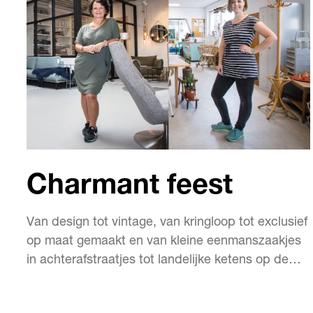
Charmant feest
Van design tot vintage, van kringloop tot exclusief
op maat gemaakt en van kleine eenmanszaakjes
in achterafstraatjes tot landelijke ketens op de
woonboulevards. Rotterdam kent een enorm
aanbod aan woonwinkels. Niet met elkaar te