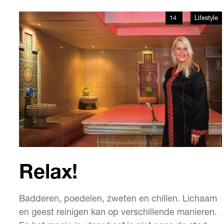
vergelijken, elk met zijn eigen charme, altijd een
feest als je er komt. Om hebberig van te worden.
14
Lifestyle
Relax!
Badderen, poedelen, zweten en chillen. Lichaam
en geest reinigen kan op verschillende manieren.