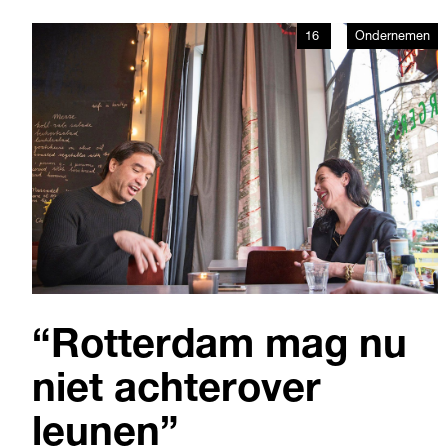
zichtbaar plezier aan het roer van dit bijzondere
16
Ondernemen
lustrum.
“Rotterdam mag nu
niet achterover
leunen”