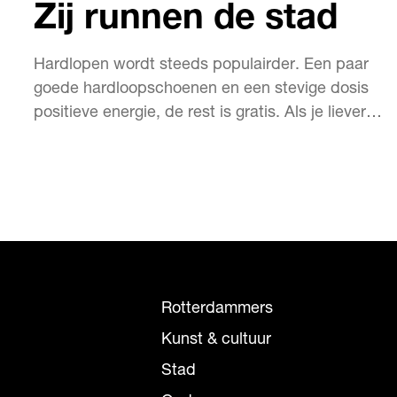
Zij runnen de stad
Hardlopen wordt steeds populairder. Een paar
goede hardloopschoenen en een stevige dosis
positieve energie, de rest is gratis. Als je liever
niet alleen loopt, zijn er verschillende initiatieven.
Eén keer in de maand mee met een groot sociaal
evenement bijvoorbeeld, of met topondernemers
trainen voor marathons wereldwijd. Welke…
Rotterdammers
Kunst & cultuur
Stad