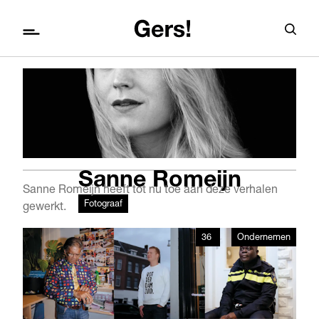
Sanne Romeijn
Sanne Romeijn heeft tot nu toe aan deze verhalen
Fotograaf
gewerkt.
36
Ondernemen