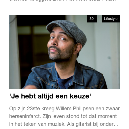
bij Splashtours en Rivercruise, even niet aan
de slag als stadsgids. Zelfs haar werk als
30
Lifestyle
trouwambtenaar op het stadhuis van
Rotterdam veranderde ingrijpend. Tot
overmaat van ramp werd er een tu…
'Je hebt altijd een keuze'
Op zijn 23ste kreeg Willem Philipsen een zwaar
herseninfarct. Zijn leven stond tot dat moment
in het teken van muziek. Als gitarist bij onder