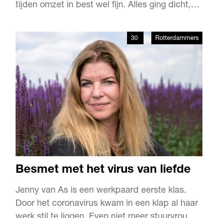
tijden omzet in best wel fijn. Alles ging dicht,
maar de Rotterdammer bracht licht met
Noorderdicht. Bewoners van het Oude
30
Rotterdammers
Noorden liet hij schijnen in plaats van ze achter
gesloten deuren weg te laten kwijnen.
Besmet met het virus van liefde
Jenny van As is een werkpaard eerste klas.
Door het coronavirus kwam in een klap al haar
werk stil te liggen. Even niet meer stuurvrouw