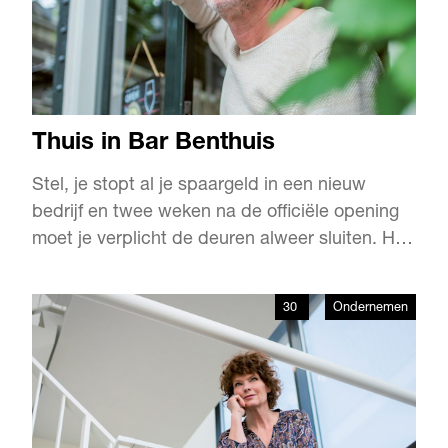
Thuis in Bar Benthuis
Stel, je stopt al je spaargeld in een nieuw
bedrijf en twee weken na de officiële opening
moet je verplicht de deuren alweer sluiten. Het
overkwam Danny Nederstigt, die daardoor een
zware tijd doormaakte. Inmiddels staat hij weer
30
Ondernemen
vrolijk achter de bar van zijn eigen café.