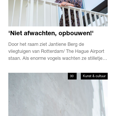
'Niet afwachten, opbouwen!'
Door het raam ziet Jantiene Berg de
vliegtuigen van Rotterdam/ The Hague Airport
staan. Als enorme vogels wachten ze stilletjes
op passagiers. Passagiers die maandenlang
niet kwamen. De coronacrisis had het land in
30
Kunst & cultuur
een strakke wurggreep. Berg kan er meer dan
over meepraten. Zeven jaar lang werkte ze
keihard in haar boetiekhotel…