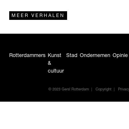
andere Postmen, Soulvation en Anouk
behoorde hij tot de top van de Nederlandse
MEER VERHALEN
muziekindustrie. Die fatale dag in mei 2007
gooide zijn leven totaal overhoop.
Rotterdammers
Kunst
Stad
Ondernemen
Opinie
&
cultuur
© 2023 Gers! Rotterdam
Copyright
Privac