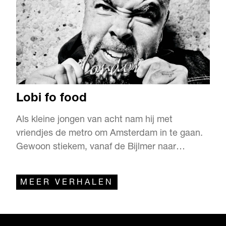
Lobi fo food
Als kleine jongen van acht nam hij met
vriendjes de metro om Amsterdam in te gaan.
Gewoon stiekem, vanaf de Bijlmer naar
Centraal Station bijvoorbeeld, zonder dat zijn
moeder het wist. Hij wilde dingen ontdekken,
MEER VERHALEN
het onbekende opzoeken, zijn grenzen
verleggen. “We gingen steeds verder weg
zodat we nieuwe haltes konden verkennen…