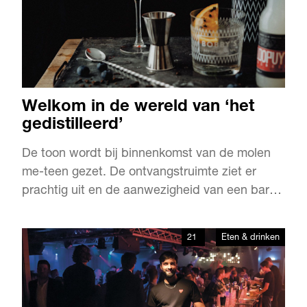
Welkom in de wereld van ‘het
gedistilleerd’
De toon wordt bij binnenkomst van de molen
me-teen gezet. De ontvangstruimte ziet er
prachtig uit en de aanwezigheid van een bar
met daarop in grote letters Distillers Academy
is veelbelovend. “Máár”, zegt Annemieke Loef,
21
Eten & drinken
“het is geen bar zoals menigeen die kent. Het
is een plek om kennis op te doen. We willen
mensen echt iets …