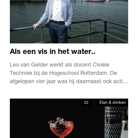
Als een vis in het water..
Leo van Gelder werkt als docent Civiele
Techniek bij de Hogeschool Rotterdam. De
afgelopen vier jaar was hij daarnaast ook actief
als heemraad (lees: dagelijks bestuurder) bij
Waterschap Hollandse Delta. Daar was hij
22
Eten & drinken
verantwoordelijk voor de portefeuille
Waterveiligheid. Nu is hij bestuurslid bij
stichting ‘De Blauwe Lijn’ met …