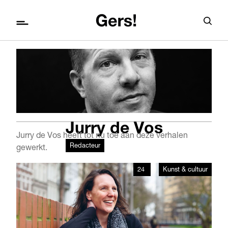
Jurry de Vos
Jurry de Vos heeft tot nu toe aan deze verhalen
Redacteur
gewerkt.
24
Kunst & cultuur