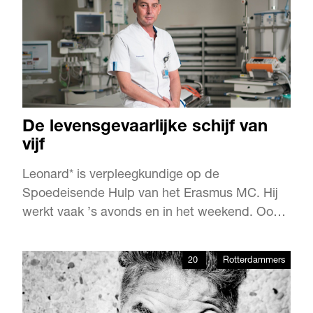
De levensgevaarlijke schijf van
vijf
Leonard* is verpleegkundige op de
Spoedeisende Hulp van het Erasmus MC. Hij
werkt vaak ’s avonds en in het weekend. Ook
feestdagen brengt hij regelmatig door in het
ziekenhuis. Vervelend? Nee hoor. Leonard
20
Rotterdammers
houdt van zijn werk, al krijgt hij bijna dagelijks
te maken met mensen die zwaar onder invloed
zijn van drank of drugs.