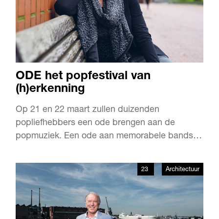
ODE het popfestival van
(h)erkenning
Op 21 en 22 maart zullen duizenden
popliefhebbers een ode brengen aan de
popmuziek. Een ode aan memorabele bands
en artiesten die anno 2020 nog steeds hun
stempel drukken op onze muziek. Rotterdam
23
Architectuur
Ahoy zal opnieuw popgeschiedenis gaan
schrijven. Hoog tijd eens kennis te maken met
de initiatiefneemster van dit festival: Eva van …