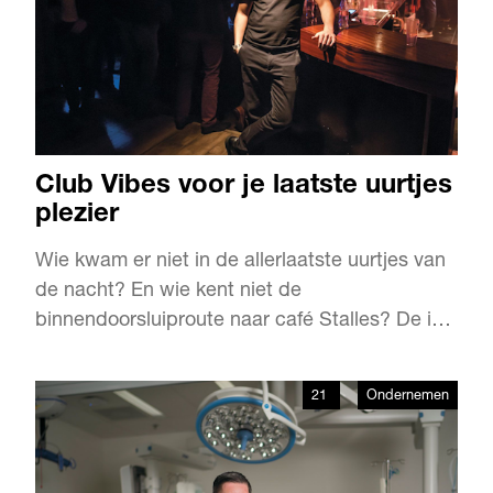
Club Vibes voor je laatste uurtjes
plezier
Wie kwam er niet in de allerlaatste uurtjes van
de nacht? En wie kent niet de
binnendoorsluiproute naar café Stalles? De in
ieder geval in je dronken bui wat schemerig
ogende Club Vibes zit al sinds 1996 in hartje
21
Ondernemen
stad. In het pand zaten eerder al Bizar en Het
Pinguïnpark. De Westersingel swingt, mede
door Club Vibes.