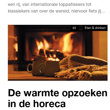
een rij, van internationale toppatissiers tot
klassiekers van over de wereld, hiervoor fiets jij
een blokje om.
33
Eten & drinken
De warmte opzoeken
in de horeca