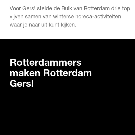
Voor Gers! stelde de Buik van Rotterdam drie top
vijven samen van winterse horeca-activiteiten
waar je naar uit kunt kijken.
Rotterdammers
maken Rotterdam
Gers!