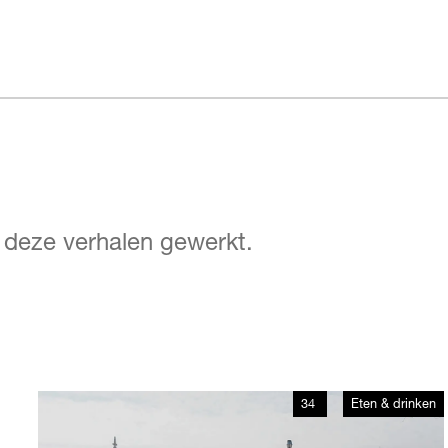
n deze verhalen gewerkt.
34
Eten & drinken