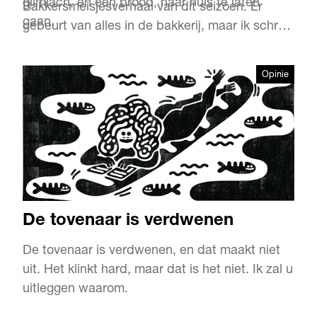
glimlach, en een brood, naar huis te laten
Bakkersmeisjesverhaal van dit seizoen. Er
gaan.
gebeurt van alles in de bakkerij, maar ik schrijf
het niet meer op. Ik verkoop brood, zet koffie,
serveer lunch, maak praatjes, spreek lieve
Opinie
mensen. Toch er is nu niets waarvan ik denk:
dát moet u weten.
De tovenaar is verdwenen
De tovenaar is verdwenen, en dat maakt niet
uit. Het klinkt hard, maar dat is het niet. Ik zal u
uitleggen waarom.