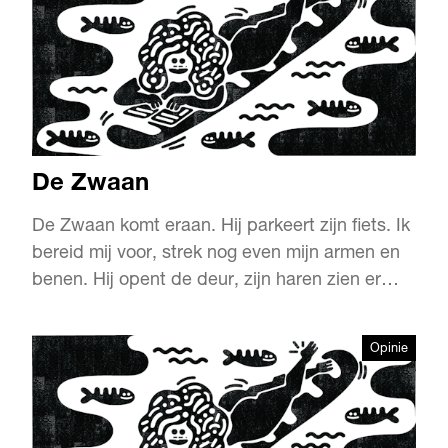
De Zwaan
De Zwaan komt eraan. Hij parkeert zijn fiets. Ik
bereid mij voor, strek nog even mijn armen en
benen. Hij opent de deur, zijn haren zien er
even verward uit als hij zich voelt, vermoed ik.
Hij ziet mij staan, maar is blijkbaar vergeten dat
Opinie
we iets afgesproken hadden. Daarom zet ik in.
Hij volgt. We steken onze armen in de lucht…