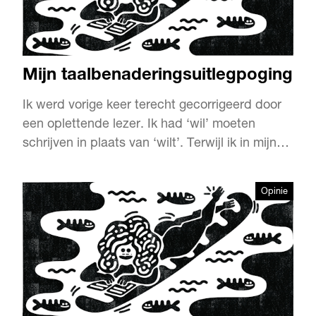
Mijn taalbenaderingsuitlegpoging
Ik werd vorige keer terecht gecorrigeerd door
een oplettende lezer. Ik had ‘wil’ moeten
schrijven in plaats van ‘wilt’. Terwijl ik in mijn
verhaal ‘Verdorven bakkersmeisjes’ de
taalpurist uithing. Oei, oei, oei. Misschien is het
Opinie
nu tijd voor enige uitleg over mijn benadering
van taal.