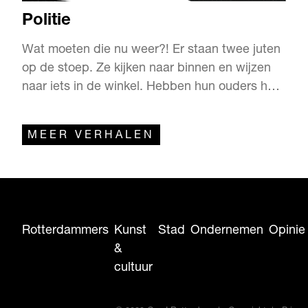
Politie
Wat moeten die nu weer?! Er staan twee juten
op de stoep. Ze kijken naar binnen en wijzen
naar iets in de winkel. Hebben hun ouders hen
niet geleerd dat wijzen onbeleefd is? Of hun
commissaris? Inspecteur? Brigadier? Of hoe
MEER VERHALEN
dat ook zit met politiaire rangen en standen. Ik
heb er geen kaas van gegeten. Mijn ouders
hebben mij het…
Rotterdammers
Kunst
Stad
Ondernemen
Opinie
&
cultuur