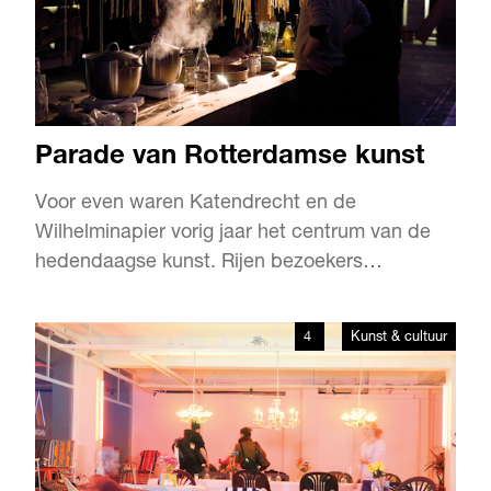
Parade van Rotterdamse kunst
Voor even waren Katendrecht en de
Wilhelminapier vorig jaar het centrum van de
hedendaagse kunst. Rijen bezoekers
trotseerden de kou voor de kunstbeurzen van
de Rotterdam Art Week. Museumdirecteuren
4
Kunst & cultuur
en verzamelaars stonden in hippe loodsen zij-
aan-zij met mensen op zoek naar ‘iets leuks
voor boven de bank’. Diezelfde succesform…