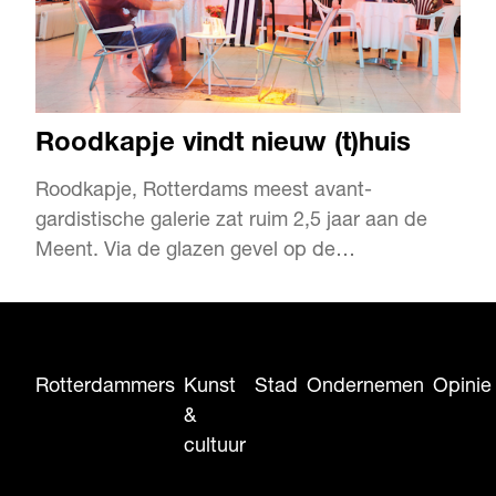
Roodkapje vindt nieuw (t)huis
Roodkapje, Rotterdams meest avant-
gardistische galerie zat ruim 2,5 jaar aan de
Meent. Via de glazen gevel op de
‘Rotterdamse P.C. Hooft’ kregen niet alleen
kunstliefhebbers, maar ook chique shoppers,
marktbezoekers en woontoren-yuppen hun
wekelijkse portie hedendaagse kunst. Maar
Rotterdammers
Kunst
Stad
Ondernemen
Opinie
toen verhuisde het enfant terrible van de
&
kunst…
cultuur