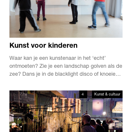
Kunst voor kinderen
Waar kan je een kunstenaar in het ‘echt’
ontmoeten? Zie je een landschap golven als de
zee? Dans je in de blacklight disco of knoeien
kinderen hun eigen vlek? In Villa Zebra aan de
Stieltjesstraat. Een museum voor kinderen van
4
Kunst & cultuur
drie tot en met twaalf jaar, waar
kunsttentoonstellingen net een beetje anders
zijn.